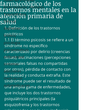
farmacológico de los
Enfermedades mentales
trastornos mentales en la
atención primaria de
Esquizofrenia
salud
Delirios
1. Definición de los trastornos 
depresion
psicóticos
tristeza
1.1 El término psicosis se refiere a un 
psicologia
síndrome no específico 
psicosomaticas
caracterizado por delirio (creencias 
enfermedad
falsas), alucinaciones (percepciones 
sensoriales falsas no compartidas 
sintomas
por otros), pérdida de contacto con 
adicciones
la realidad y conducta extraña. Este 
medicacion
síndrome puede ser el resultado de 
automedicacion
una amplia gama de enfermedades, 
que incluye los dos trastornos 
psiquiátricos principales (la 
esquizofrenia y los trastornos 