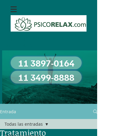
Espacio profesional de atención en
salud mental
11 3897-0164
11 3499-8888
Entrada
Todas las entradas
Tratamiento
Todas las entradas