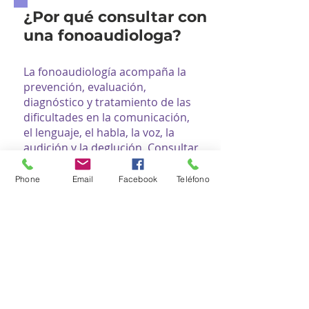
¿Por qué consultar con
una fonoaudiologa?
La fonoaudiología acompaña la
prevención, evaluación,
diagnóstico y tratamiento de las
dificultades en la comunicación,
el lenguaje, el habla, la voz, la
audición y la deglución. Consultar
a tiempo favorece el desarrollo
de habilidades comunicativas,
Phone
Email
Facebook
Teléfono
mejora la calidad de vida y
promueve una mejor
participación en los ámbitos
familiar, escolar, laboral y social.