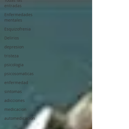
Todas las
entradas
Enfermedades
mentales
Esquizofrenia
Delirios
depresion
tristeza
psicologia
psicosomaticas
enfermedad
sintomas
adicciones
medicacion
automedicacion