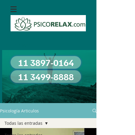
Espacio profesional de atención en
salud mental
11 3897-0164
11 3499-8888
Psicología Articulos
Todas las entradas