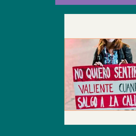
Todas las entradas
Enfermed
depresion
tristeza
sintomas
adicciones