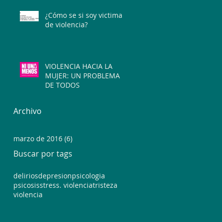
¿Cómo se si soy victima
de violencia?
VIOLENCIA HACIA LA
MUJER: UN PROBLEMA
DE TODOS
Archivo
marzo de 2016
(6)
6 entradas
Buscar por tags
delirios
depresion
psicologia
psicosis
stress. violencia
tristeza
violencia