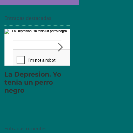
Entradas destacadas
La Depresion. Yo
La diferencia entr
tenia un perro
tomar medicacion
negro
y "estar
empastillado".
Entradas recientes