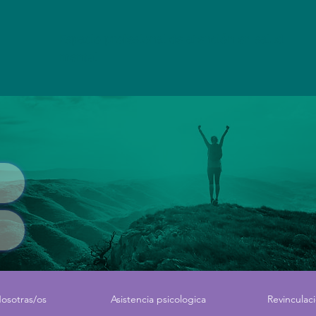
Espacio profesional de atención en salud
mental
osotras/os
Asistencia psicologica
Revinculac