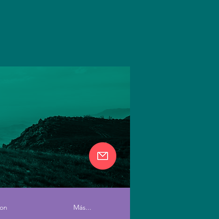
ion
Más...