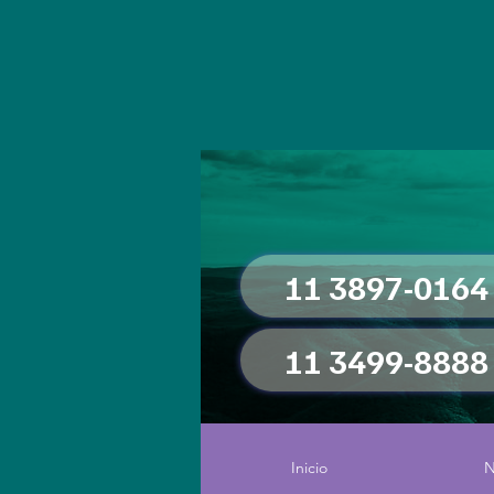
11 3897-0164
11 3499-8888
Inicio
N