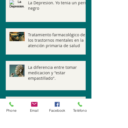
La Depresion. Yo tenia un perro
negro
Tratamiento farmacológico de
los trastornos mentales en la
atención primaria de salud
La diferencia entre tomar
medicacion y "estar
empastillado".
La Violencia de Genero y sus
consecuencias Individuales,
Phone
Email
Facebook
Teléfono
familiares, sociales y juridicas.